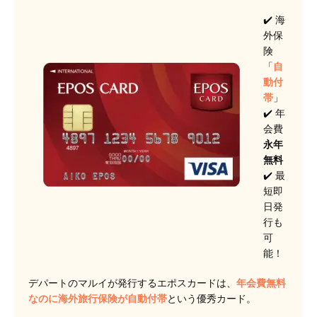
✔️ 海
外保
険
「
自
動付
帯
」
✔️ 年
会費
永年
無料
✔️ 最
短即
日発
行も
可
能！
デパートのマルイが発行するエポスカードは、
年会費無料
なのに海外旅行保険が自動付帯
という優秀カード。