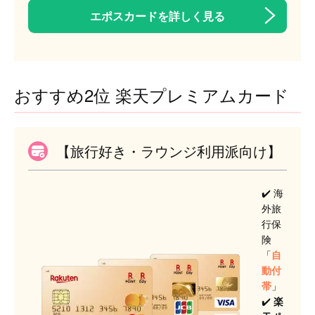
エポスカードを詳しく見る
おすすめ2位 楽天プレミアムカード
【旅行好き・ラウンジ利用派向け】
✔️ 海
外旅
行保
険
「
自
動付
帯
」
✔️
楽