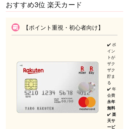
おすすめ3位 楽天カード
【ポイント重視・初心者向け】
✔️ ポ
イン
トが
ザク
ザク
貯ま
る
✔️ 年
会費
永年
無料
✔️
楽
天サ
ービ