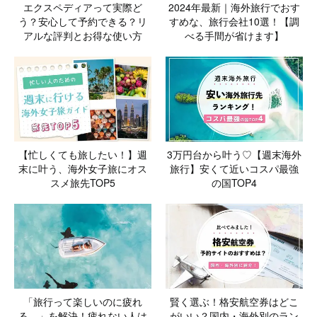
エクスペディアって実際ど
2024年最新｜海外旅行でおす
う？安心して予約できる？リ
すめな、旅行会社10選！【調
アルな評判とお得な使い方
べる手間が省けます】
【忙しくても旅したい！】週
3万円台から叶う♡【週末海外
末に叶う、海外女子旅にオス
旅行】安くて近いコスパ最強
スメ旅先TOP5
の国TOP4
「旅行って楽しいのに疲れ
賢く選ぶ！格安航空券はどこ
る…」を解決！疲れない人は
がいい？国内・海外別のラン