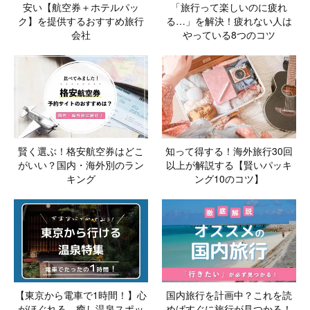
安い【航空券＋ホテルパッ
「旅行って楽しいのに疲れ
ク】を提供するおすすめ旅行
る…」を解決！疲れない人は
会社
やっている8つのコツ
賢く選ぶ！格安航空券はどこ
知って得する！海外旅行30回
がいい？国内・海外別のラン
以上が解説する【賢いパッキ
キング
ング10のコツ】
【東京から電車で1時間！】心
国内旅行を計画中？これを読
がほぐれる、癒し温泉スポッ
めばすぐに旅行が見つかる！