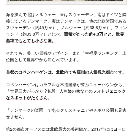
海を挟んで北はノルウェー、東はスウェーデン、南はドイツと隣
接しているデンマーク。実はデンマークは、他の北欧諸国である
スウェーデン（約45万㎡）、ノルウェー（約38.6万㎡）、フィン
ランド（約33.8万㎡）と比べ、
面積がたった約4.3万㎡と、世界
基準でもとても小さな国。
それでも、美しい景観やデザイン、また「幸福度ランキング」上
位国として世界中から知られています。
首都のコペンハーゲンは、北欧内でも屈指の人気観光都市
です。
コペンハーゲンはカラフルな木造建築が並ぶニューハウンから、
「世界三大がっかり!?名所」人魚姫の像などの
フォトジェニック
なスポットがたくさん
。
「デンマークの楽園」であるクリスチャニアやチボリ公園も見逃
せません。
第2の都市オーフスには北欧最大の美術館が。2017年にはヨーロ