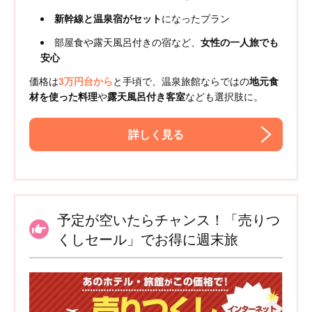
新幹線と温泉宿がセット
になったプラン
部屋食や露天風呂付きの宿など、
女性の一人旅でも
安心
価格は
3万円台から
と手頃で、温泉旅館ならではの
地元食
材を使った料理
や
露天風呂付き客室
なども選択肢に。
詳しく見る
予定が空いたらチャンス！「売りつ
くしセール」でお得に週末旅