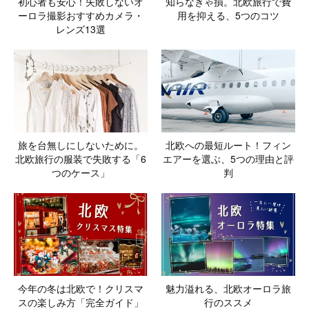
初心者も安心！失敗しないオ
知らなきゃ損。北欧旅行で費
ーロラ撮影おすすめカメラ・
用を抑える、5つのコツ
レンズ13選
旅を台無しにしないために。
北欧への最短ルート！フィン
北欧旅行の服装で失敗する「6
エアーを選ぶ、5つの理由と評
つのケース」
判
今年の冬は北欧で！クリスマ
魅力溢れる、北欧オーロラ旅
スの楽しみ方「完全ガイド」
行のススメ